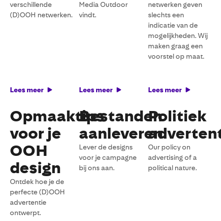
verschillende
Media Outdoor
netwerken geven
(D)OOH netwerken.
vindt.
slechts een
indicatie van de
mogelijkheden. Wij
maken graag een
voorstel op maat.
Lees meer
Lees meer
Lees meer
Opmaaktips
Bestanden
Politiek
voor je
aanleveren
advertent
OOH
Lever de designs
Our policy on
voor je campagne
advertising of a
design
bij ons aan.
political nature.
Ontdek hoe je de
perfecte (D)OOH
advertentie
ontwerpt.