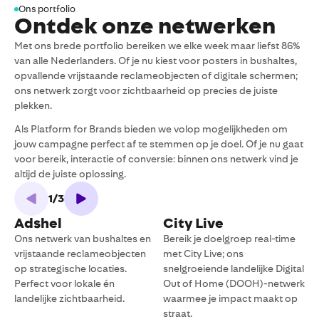
Ons portfolio
Ontdek onze netwerken
Met ons brede portfolio bereiken we elke week maar liefst 86%
van alle Nederlanders. Of je nu kiest voor posters in bushaltes,
opvallende vrijstaande reclameobjecten of digitale schermen;
ons netwerk zorgt voor zichtbaarheid op precies de juiste
plekken.
Als Platform for Brands bieden we volop mogelijkheden om
jouw campagne perfect af te stemmen op je doel. Of je nu gaat
voor bereik, interactie of conversie: binnen ons netwerk vind je
altijd de juiste oplossing.
1
/
3
Adshel
City Live
Ons netwerk van bushaltes en
Bereik je doelgroep real-time
A
vrijstaande reclameobjecten
met City Live; ons
e
op strategische locaties.
snelgroeiende landelijke Digital
N
Perfect voor lokale én
Out of Home (DOOH)-netwerk
v
landelijke zichtbaarheid.
waarmee je impact maakt op
a
straat.