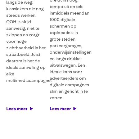
breidt in hoog
langs de weg;
tempo uit en telt
klassiekers die nog
inmiddels meer dan
steeds werken.
1000 digitale
OOH is altijd
schermen op
aanwezig, niet te
toplocaties: in
skippen en zorgt
grote steden,
voor hoge
parkeergarages,
zichtbaarheid in het
onderwijsinstellingen
straatbeeld. Juist
en langs drukke
daarom is het de
uitvalswegen. Een
ideale aanvulling op
ideale kans voor
elke
adverteerders om
multimediacampagne.
digitale campagnes
slim en gericht in te
zetten.
Lees meer
Lees meer