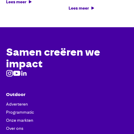
Lees meer
L
Lees meer
Samen creëren we
impact
Outdoor
Adverteren
Programmatic
Onze markten
Over ons