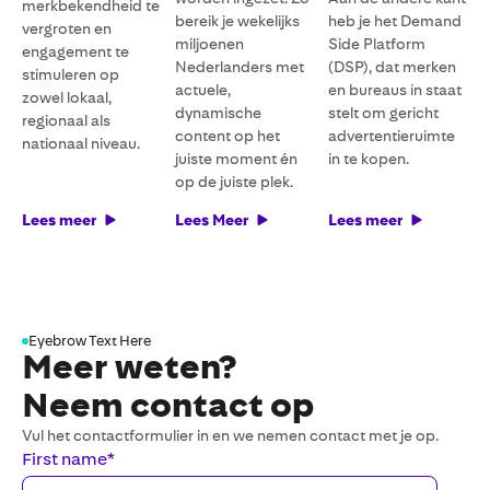
merkbekendheid te
bereik je wekelijks
heb je het Demand
vergroten en
miljoenen
Side Platform
engagement te
Nederlanders met
(DSP), dat merken
stimuleren op
actuele,
en bureaus in staat
zowel lokaal,
dynamische
stelt om gericht
regionaal als
content op het
advertentieruimte
nationaal niveau.
juiste moment én
in te kopen.
op de juiste plek.
Lees meer
Lees Meer
Lees meer
Eyebrow Text Here
Meer weten?
Neem contact op
Vul het contactformulier in en we nemen contact met je op.
First name
*