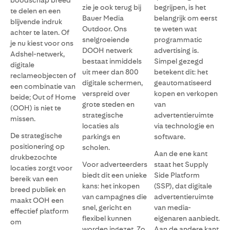
boodschap breed
zie je ook terug bij
begrijpen, is het
te delen en een
Bauer Media
belangrijk om eerst
blijvende indruk
Outdoor. Ons
te weten wat
achter te laten. Of
snelgroeiende
programmatic
je nu kiest voor ons
DOOH netwerk
advertising is.
Adshel-netwerk,
bestaat inmiddels
Simpel gezegd
digitale
uit meer dan 800
betekent dit: het
reclameobjecten of
digitale schermen,
geautomatiseerd
een combinatie van
verspreid over
kopen en verkopen
beide; Out of Home
grote steden en
van
(OOH) is niet te
strategische
advertentieruimte
missen.
locaties als
via technologie en
De strategische
parkings en
software.
positionering op
scholen.
Aan de ene kant
drukbezochte
Voor adverteerders
staat het Supply
locaties zorgt voor
biedt dit een unieke
Side Platform
bereik van een
kans: het inkopen
(SSP), dat digitale
breed publiek en
van campagnes die
advertentieruimte
maakt OOH een
snel, gericht en
van media-
effectief platform
flexibel kunnen
eigenaren aanbiedt.
om
worden ingezet. Zo
Aan de andere kant