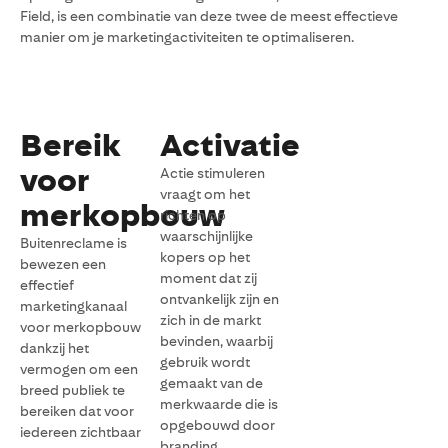
Field, is een combinatie van deze twee de meest effectieve
manier om je marketingactiviteiten te optimaliseren.
Bereik
Activatie
voor
Actie stimuleren
vraagt om het
merkopbouw
richten op
waarschijnlijke
Buitenreclame is
kopers op het
bewezen een
moment dat zij
effectief
ontvankelijk zijn en
marketingkanaal
zich in de markt
voor merkopbouw
bevinden, waarbij
dankzij het
gebruik wordt
vermogen om een
gemaakt van de
breed publiek te
merkwaarde die is
bereiken dat voor
opgebouwd door
iedereen zichtbaar
branding