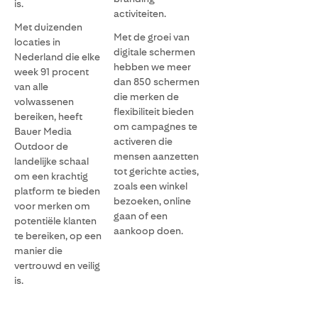
is.
activiteiten.
Met duizenden
Met de groei van
locaties in
digitale schermen
Nederland die elke
hebben we meer
week 91 procent
dan 850 schermen
van alle
die merken de
volwassenen
flexibiliteit bieden
bereiken, heeft
om campagnes te
Bauer Media
activeren die
Outdoor de
mensen aanzetten
landelijke schaal
tot gerichte acties,
om een krachtig
zoals een winkel
platform te bieden
bezoeken, online
voor merken om
gaan of een
potentiële klanten
aankoop doen.
te bereiken, op een
manier die
vertrouwd en veilig
is.