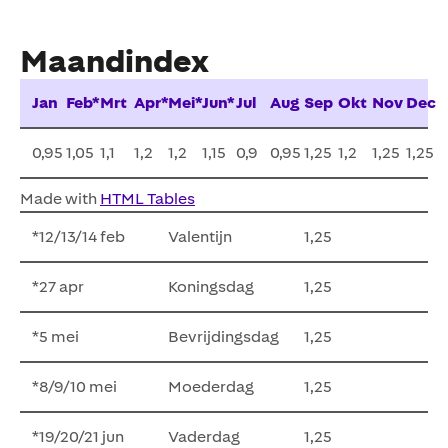
Maandindex
Jan
Feb*
Mrt
Apr*
Mei*
Jun*
Jul
Aug
Sep
Okt
Nov
Dec
0,95
1,05
1,1
1,2
1,2
1,15
0,9
0,95
1,25
1,2
1,25
1,25
Made with
HTML Tables
*12/13/14 feb
Valentijn
1,25
*27 apr
Koningsdag
1,25
*5 mei
Bevrijdingsdag
1,25
*8/9/10 mei
Moederdag
1,25
*19/20/21 jun
Vaderdag
1,25