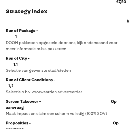
€7,50
Strategy index
Inde
Run of Package -
1
DOOH pakketten opgesteld door ons, kijk onderstaand voor
meer informatie m.b.t. pakketten
Run of City -
1,1
Selectie van gewenste stad/steden
Run of Client Conditions -
1,2
Selectie o.b.v. voorwaarden adverteerder
Screen Takeover - Op
aanvraag
Maak impact en claim een scherm volledig (100% SOV)
Proposities - Op