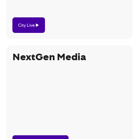
City
City Live
Live
NextGen Media
NextGen