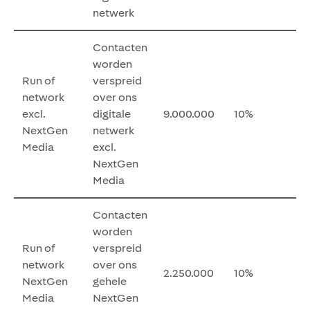
netwerk
Contacten
worden
Run of
verspreid
network
over ons
excl.
digitale
9.000.000
10%
NextGen
netwerk
Media
excl.
NextGen
Media
Contacten
worden
Run of
verspreid
network
over ons
2.250.000
10%
NextGen
gehele
Media
NextGen