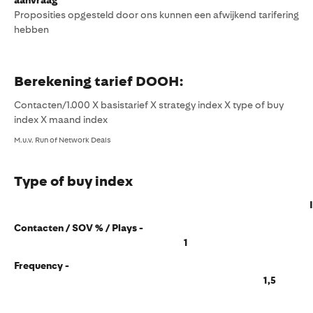
aanvraag
Proposities opgesteld door ons kunnen een afwijkend tarifering
hebben
Berekening tarief DOOH:
Contacten/1.000 X basistarief X strategy index X type of buy
index X maand index
M.u.v. Run of Network Deals
Type of buy index
Inde
Contacten / SOV % / Plays -
1
Frequency -
1,5