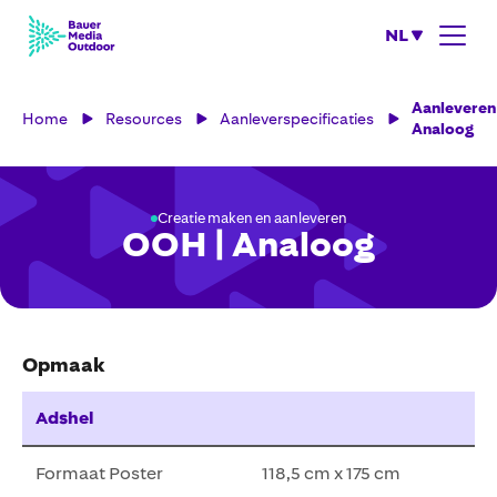
NL
Aanleveren
Home
Resources
Aanleverspecificaties
Analoog
Creatie maken en aanleveren
OOH | Analoog
Opmaak
Adshel
Formaat Poster
118,5 cm x 175 cm