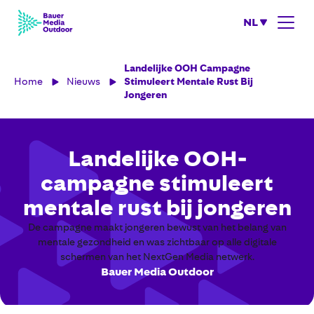
NL
Landelijke OOH Campagne
Home
Nieuws
Stimuleert Mentale Rust Bij
Jongeren
Landelijke OOH-
campagne stimuleert
mentale rust bij jongeren
De campagne maakt jongeren bewust van het belang van
mentale gezondheid en was zichtbaar op alle digitale
schermen van het NextGen Media netwerk.
Bauer Media Outdoor