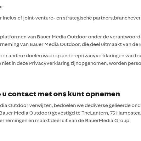
or
 inclusief joint-venture- en strategische partners,branchev
latformen van Bauer Media Outdoor onder de verantwoordel
neming van Bauer Media Outdoor, die deel uitmaakt van de
r andere doelen waarop andereprivacyverklaringen van toep
niet in deze Privacyverklaring zijnopgenomen, worden pers
 u contact met ons kunt opnemen
edia Outdoor verwijzen, bedoelen we dediverse gelieerde o
 Bauer Media Outdoor) gevestigd te TheLantern, 75 Hampstead
ernemingen en maakt deel uit van de BauerMedia Group.