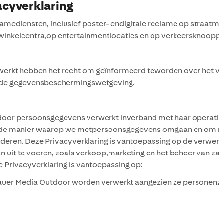
acyverklaring
diensten, inclusief poster- endigitale reclame op straatmeub
 in winkelcentra,op entertainmentlocaties en op verkeersknoo
rkt hebben het recht om geïnformeerd teworden over het v
ns de gegevensbeschermingswetgeving.
door persoonsgegevens verwerkt inverband met haar operation
r de manier waarop we metpersoonsgegevens omgaan en om 
ren. Deze Privacyverklaring is vantoepassing op de verwe
en uit te voeren, zoals verkoop,marketing en het beheer van z
Privacyverklaring is vantoepassing op:
 Media Outdoor worden verwerkt aangezien ze personenzijn