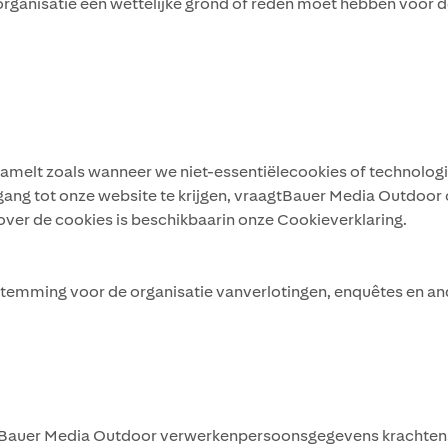
ganisatie een wettelijke grond of reden moet hebben voor 
elt zoals wanneer we niet-essentiëlecookies of technologie
gang tot onze website te krijgen, vraagtBauer Media Outdoo
over de cookies is beschikbaarin onze Cookieverklaring.
emming voor de organisatie vanverlotingen, enquêtes en and
 Bauer Media Outdoor verwerkenpersoonsgegevens krachtens 