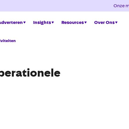
Onze m
Adverteren
Insights
Resources
Over Ons
viteiten
perationele