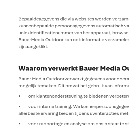
Bepaaldegegevens die via websites worden verzam
kunnenbepaalde persoonsgegevens automatisch vanu
uniekidentificatienummer van het apparaat, browsert
BauerMedia Outdoor kan ook informatie verzamelen ov
zijnaangeklikt.
Waarom verwerkt Bauer Media O
Bauer Media Outdoorverwerkt gegevens voor operati
mogelijk temaken. Dit omvat het gebruik van informa
• om klantenondersteuning te biedenen verbeteren, 
• voor interne training. We kunnenpersoonsgegeve
allerbeste ervaring bieden tijdens uwinteracties met
• voor rapportage en analyse om onsin staat te ste