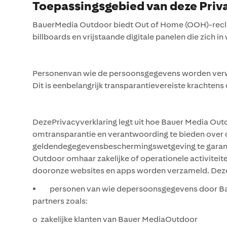
Toepassingsgebied van deze Priv
BauerMedia Outdoor biedt Out of Home (OOH)-reclame
billboards en vrijstaande digitale panelen die zich
Personenvan wie de persoonsgegevens worden verwe
Dit is eenbelangrijk transparantievereiste krachte
DezePrivacyverklaring legt uit hoe Bauer Media Out
omtransparantie en verantwoording te bieden ove
geldendegegevensbeschermingswetgeving te garande
Outdoor omhaar zakelijke of operationele activiteit
dooronze websites en apps worden verzameld. Deze 
• personen van wie depersoonsgegevens door Bauer
partners zoals:
o zakelijke klanten van Bauer MediaOutdoor