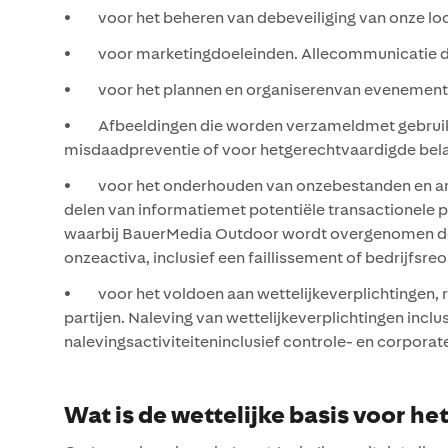
• voor het beheren van debeveiliging van onze loca
• voor marketingdoeleinden. Allecommunicatie die
• voor het plannen en organiserenvan evenement
• Afbeeldingen die worden verzameldmet gebruik v
misdaadpreventie of voor hetgerechtvaardigde bela
• voor het onderhouden van onzebestanden en andere 
delen van informatiemet potentiële transactionele p
waarbij BauerMedia Outdoor wordt overgenomen door o
onzeactiva, inclusief een faillissement of bedrijfsre
• voor het voldoen aan wettelijkeverplichtingen, r
partijen. Naleving van wettelijkeverplichtingen incl
nalevingsactiviteiteninclusief controle- en corpora
Wat is de wettelijke basis voor 