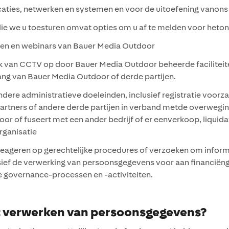
ties, netwerken en systemen en voor de uitoefening vanons 
 we u toesturen omvat opties om u af te melden voor heton
en en webinars van Bauer Media Outdoor
an CCTV op door Bauer Media Outdoor beheerde faciliteite
ng van Bauer Media Outdoor of derde partijen.
administratieve doeleinden, inclusief registratie voorzakeli
artners of andere derde partijen in verband metde overweging
f fuseert met een ander bedrijf of er eenverkoop, liquidati
organisatie
eageren op gerechtelijke procedures of verzoeken om inform
usief de verwerking van persoonsgegevens voor aan financiënge
te governance-processen en -activiteiten.
het verwerken van persoonsgegevens?