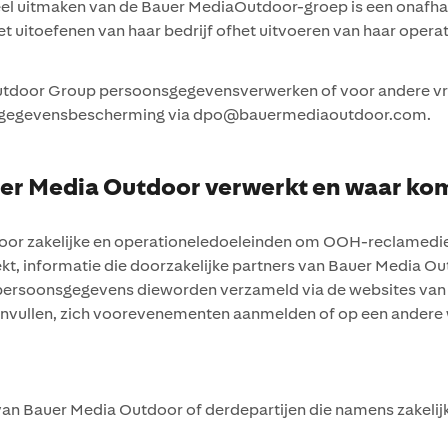
eel uitmaken van de Bauer MediaOutdoor-groep is een onafha
itoefenen van haar bedrijf ofhet uitvoeren van haar operatio
utdoor Group persoonsgegevensverwerken of voor andere vrag
or gegevensbescherming via dpo@bauermediaoutdoor.com.
er Media Outdoor verwerkt en waar k
or zakelijke en operationeledoeleinden om OOH-reclamedie
ekt, informatie die doorzakelijke partners van Bauer Media O
n persoonsgegevens dieworden verzameld via de websites v
invullen, zich voorevenementen aanmelden of op een andere 
 van Bauer Media Outdoor of derdepartijen die namens zakel