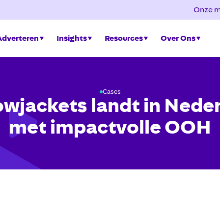
Onze m
Adverteren
Insights
Resources
Over Ons
Cases
owjackets landt in Nede
met impactvolle OOH