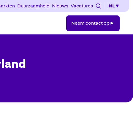
arkten
Duurzaamheid
Nieuws
Vacatures
NL
Neem
Neem contact op
contact
op
rland