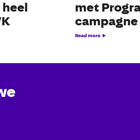
 heel
met Progr
WK
campagne
Read more
we