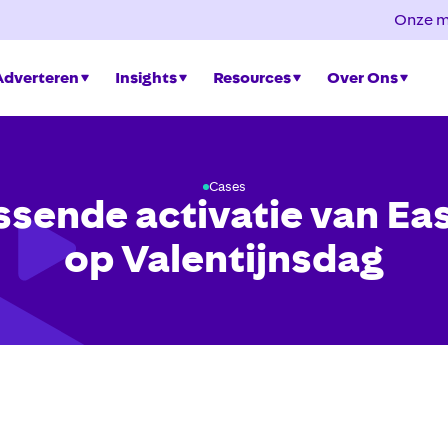
Onze m
Adverteren
Insights
Resources
Over Ons
Cases
ssende activatie van Ea
op Valentijnsdag