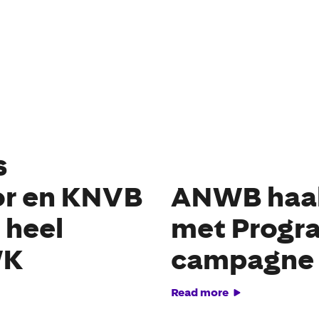
s
or en KNVB
ANWB haak
 heel
met Progr
WK
campagne
Read more