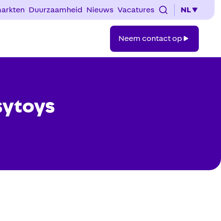
arkten
Duurzaamheid
Nieuws
Vacatures
NL
Neem
Neem contact op
contact
op
sytoys