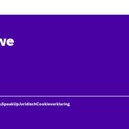
we
SpeakUp
Juridisch
Cookieverklaring
n