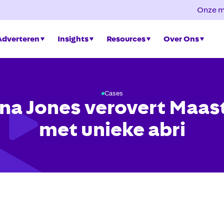
Onze m
Adverteren
Insights
Resources
Over Ons
Cases
na Jones verovert Maas
met unieke abri