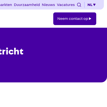
arkten
Duurzaamheid
Nieuws
Vacatures
NL
Neem
Neem contact op
contact
op
tricht