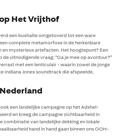
op Het Vrijthof
, werd een bushalte omgetoverd tot een ware
ap een complete metamorfose in de herkenbare
ten en mysterieus artefacten. Het hoogtepunt? Een
p de uitnodigende vraag: “Ga je mee op avontuur?”
errast met een lenticulair - waarin zowel de jonge
eke Indiana Jones soundtrack die afspeelde.
 Nederland
er ook een landelijke campagne op het Adshel-
eerd en kreeg de campagne zichtbaarheid in
 combinatie van landelijke dekking en lokale
 schaalbaarheid hand in hand gaan binnen ons OOH-