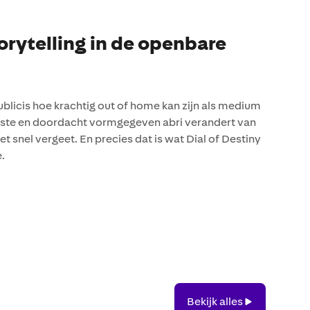
torytelling in de openbare
licis hoe krachtig out of home kan zijn als medium
aatste en doordacht vormgegeven abri verandert van
et snel vergeet. En precies dat is wat Dial of Destiny
e.
Bekijk
Bekijk alles
alles