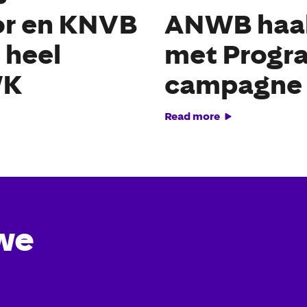
or en KNVB
ANWB haak
 heel
met Progr
WK
campagne
Read more
we